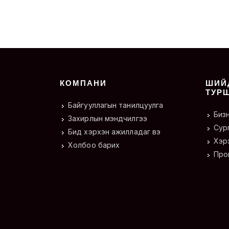
КОМПАНИ
ШИЙ
ТУР
Байгууллагын танилцуулга
Биз
Захирлын мэндчилгээ
Сур
Бид хэрхэн ажилладаг вэ
Хэрэ
Холбоо барих
Про