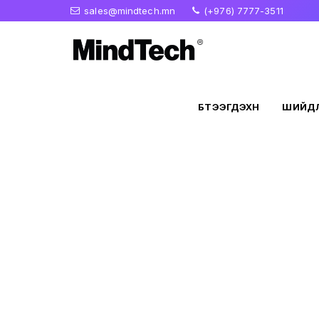
sales@mindtech.mn
(+976) 7777-3511
БҮТЭЭГДЭХҮҮН
ШИЙДЛ