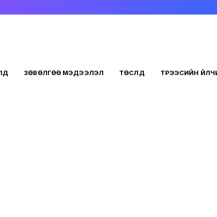
ҮҮД
ЗӨВӨЛГӨӨ МЭДЭЭЛЭЛ
ТӨСЛҮҮД
ТҮРЭЭСИЙН ҮЙЛ