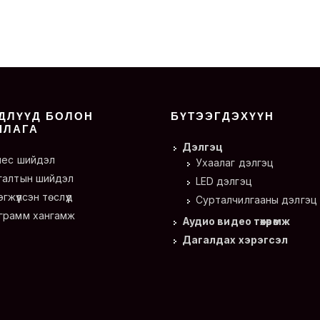
ДЛҮҮД БОЛОН
БҮТЭЭГДЭХҮҮН
ШЛАГА
Дэлгэц
нес шийдэл
Ухаалаг дэлгэц
галтын шийдэл
LED дэлгэц
гжүүлсэн төслүүд
Сурталчилгааны дэлгэц
грамм хангамж
Аудио видео төхөөрөмж
Дагалдах хэрэгсэл