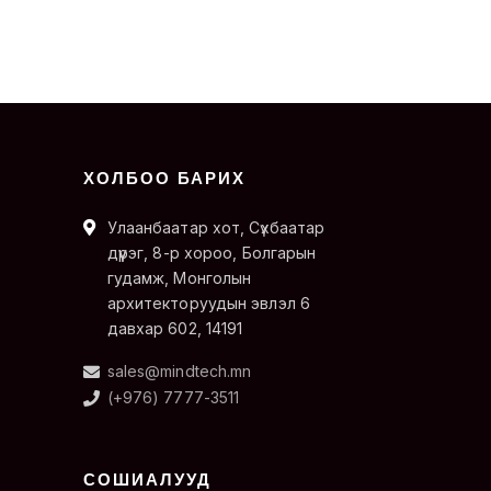
ХОЛБОО БАРИХ
Улаанбаатар хот, Сүхбаатар
дүүрэг, 8-р хороо, Болгарын
гудамж, Монголын
архитекторуудын эвлэл 6
давхар 602, 14191
sales@mindtech.mn
(+976) 7777-3511
СОШИАЛУУД