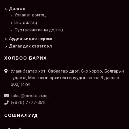
Дэлгэц
Ухаалаг дэлгэц
LED дэлгэц
Сурталчилгааны дэлгэц
Аудио видео төхөөрөмж
Дагалдах хэрэгсэл
ХОЛБОО БАРИХ
Улаанбаатар хот, Сүхбаатар дүүрэг, 8-р хороо, Болгарын
гудамж, Монголын архитекторуудын эвлэл 6 давхар
602, 14191
sales@mindtech.mn
(+976) 7777-3511
СОШИАЛУУД