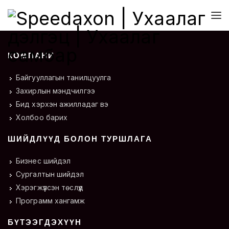
КОМПАНИ
Байгууллагын танилцуулга
Захирлын мэндчилгээ
Бид хэрхэн ажилладаг вэ
Холбоо барих
ШИЙДЛҮҮД БОЛОН ТУРШЛАГА
Бизнес шийдэл
Сургалтын шийдэл
Хэрэгжүүлсэн төслүүд
Программ хангамж
БҮТЭЭГДЭХҮҮН