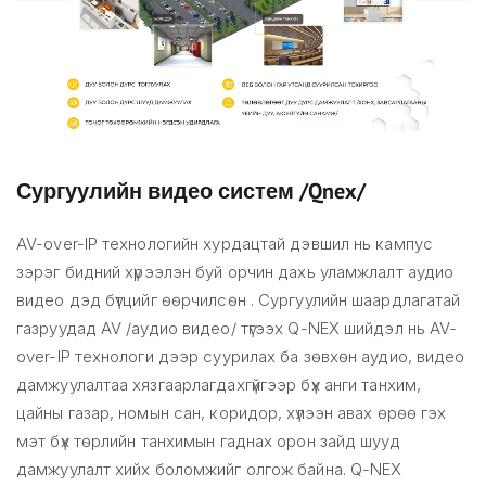
Сургуулийн видео систем /Qnex/
AV-over-IP технологийн хурдацтай дэвшил нь кампус
зэрэг бидний хүрээлэн буй орчин дахь уламжлалт аудио
видео дэд бүтцийг өөрчилсөн . Сургуулийн шаардлагатай
газруудад AV /аудио видео/ түгээх Q-NEX шийдэл нь AV-
over-IP технологи дээр суурилах ба зөвхөн аудио, видео
дамжуулалтаа хязгаарлагдахгүйгээр бүх анги танхим,
цайны газар, номын сан, коридор, хүлээн авах өрөө гэх
мэт бүх төрлийн танхимын гаднах орон зайд шууд
дамжуулалт хийх боломжийг олгож байна. Q-NEX