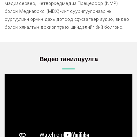
мэдиасервер, Нетворкедмедиа Прецессор (NMP)
болон Медиабокс (MBX)-ийг суурилуулснаар нь
сургуулийн орчин дахь дотоод сүлжээгээр аудио, видео
болон хяналтын дохиог түгээх шийдэлийг бий болгоно.
Видео танилцуулга