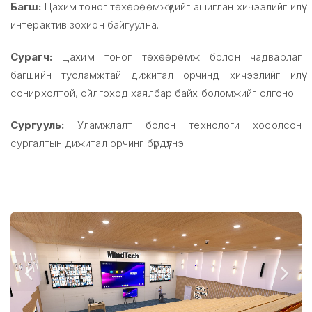
Багш:
Цахим тоног төхөрөөмжүүдийг ашиглан хичээлийг илүү
интерактив зохион байгуулна.
Сурагч:
Цахим тоног төхөөрөмж болон чадварлаг
багшийн тусламжтай дижитал орчинд хичээлийг илүү
сонирхолтой, ойлгоход хаялбар байх боломжийг олгоно.
Сургууль:
Уламжлалт болон технологи хосолсон
сургалтын дижитал орчинг бүрдүүлнэ.