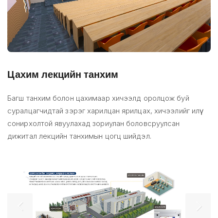
Цахим лекцийн танхим
Багш танхим болон цахимаар хичээлд оролцож буй
суралцагчидтай зэрэг харилцан ярилцах, хичээлийг илүү
сонирхолтой явуулахад зориулан боловсруулсан
дижитал лекцийн танхимын цогц шийдэл.