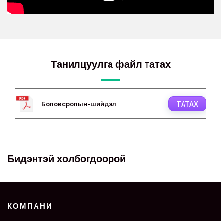
Танилцуулга файл татах
Боловсролын-шийдэл
ТАТАХ
Бидэнтэй холбогдоорой
КОМПАНИ