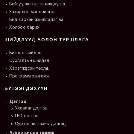
Байгууллагын танилцуулга
Захирлын мэндчилгээ
Бид хэрхэн ажилладаг вэ
Холбоо барих
ШИЙДЛҮҮД БОЛОН ТУРШЛАГА
Бизнес шийдэл
Сургалтын шийдэл
Хэрэгжүүлсэн төслүүд
Программ хангамж
БҮТЭЭГДЭХҮҮН
Дэлгэц
Ухаалаг дэлгэц
LED дэлгэц
Сурталчилгааны дэлгэц
Аудио видео төхөөрөмж