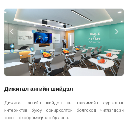
Дижитал ангийн шийдэл
Дижитал ангийн шийдэл нь танхимийн сургалтыг
интериктив буюу сонирхолтой болгоход чиглэгдсэн
тоног төхөөрөмжүүдээс бүрдэнэ.