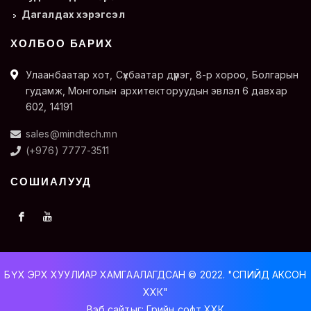
Дагалдах хэрэгсэл
ХОЛБОО БАРИХ
Улаанбаатар хот, Сүхбаатар дүүрэг, 8-р хороо, Болгарын
гудамж, Монголын архитекторуудын эвлэл 6 давхар
602, 14191
sales@mindtech.mn
(+976) 7777-3511
СОШИАЛУУД
БҮХ ЭРХ ХУУЛИАР ХАМГААЛАГДСАН © 2022. "СПИЙД АКСОН
ХХК"
Вэб сайт
ыг:
Грийн софт ХХК