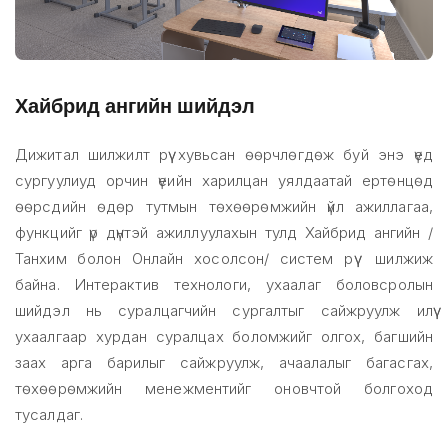
Хайбрид ангийн шийдэл
Дижитал шилжилт рүү хувьсан өөрчлөгдөж буй энэ үед
cургуулиуд орчин үеийн харилцан уялдаатай ертөнцөд
өөрсдийн өдөр тутмын төхөөрөмжийн үйл ажиллагаа,
функцийг үр дүнтэй ажиллуулахын тулд Хайбрид ангийн /
Танхим болон Онлайн хосолсон/ систем рүү шилжиж
байна. Интерактив технологи, ухаалаг боловсролын
шийдэл нь суралцагчийн сургалтыг сайжруулж илүү
ухаалгаар хурдан суралцах боломжийг олгох, багшийн
заах арга барилыг сайжруулж, ачаалалыг багасгах,
төхөөрөмжийн менежментийг оновчтой болгоход
тусалдаг.