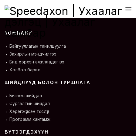
КОМПАНИ
Байгууллагын танилцуулга
Захирлын мэндчилгээ
Бид хэрхэн ажилладаг вэ
Холбоо барих
ШИЙДЛҮҮД БОЛОН ТУРШЛАГА
Бизнес шийдэл
Сургалтын шийдэл
Хэрэгжүүлсэн төслүүд
Программ хангамж
БҮТЭЭГДЭХҮҮН