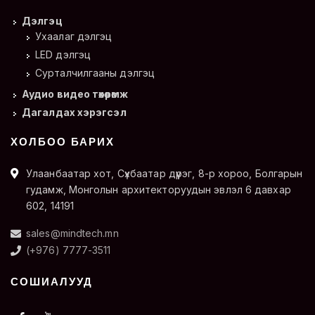
Дэлгэц
Ухаалаг дэлгэц
LED дэлгэц
Сурталчилгааны дэлгэц
Аудио видео төхөөрөмж
Дагалдах хэрэгсэл
ХОЛБОО БАРИХ
Улаанбаатар хот, Сүхбаатар дүүрэг, 8-р хороо, Болгарын
гудамж, Монголын архитекторуудын эвлэл 6 давхар
602, 14191
sales@mindtech.mn
(+976) 7777-3511
СОШИАЛУУД