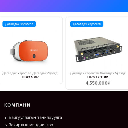
Дагалдах хэрэгсэл
Дагалдах хэрэгсэл
Дагалдах хэрэгсэл
Дагалдах бүтээгдэхүүн
Дагалдах хэрэгсэл
Дагалдах бүтээгдэхү
Class VR
OPS i7 13th
4,550,000
₮
КОМПАНИ
Байгууллагын танилцуулга
Захирлын мэндчилгээ