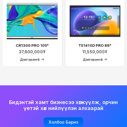
CR1300 PRO 105"
TE1410D PRO 86"
37,600,000
₮
11,550,000
₮
Дэлгэрэнгүй
Дэлгэрэнгүй
Бидэнтэй хамт бизнесээ хөгжүүлж, орчин
үетэй хөл нийлүүлэн алхаарай
Холбоо Барих