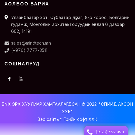
ХОЛБОО БАРИХ
Улаанбаатар хот, Сүхбаатар дүүрэг, 8-р хороо, Болгарын
гудамж, Монголын архитекторуудын эвлэл 6 давхар
602, 14191
sales@mindtech.mn
(+976) 7777-3511
СОШИАЛУУД
БҮХ ЭРХ ХУУЛИАР ХАМГААЛАГДСАН © 2022. "СПИЙД АКСОН
ХХК"
Вэб сайт
ыг:
Грийн софт ХХК
Дуудлагын төв
(+976) 7777-3511