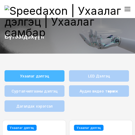
Бүтээгдэхүүн
Ухаалаг дэлгэц
LED Дэлгэц
Сурталчилгааны дэлгэц
Аудио видео төхөөрөмж
Дагалдах хэрэгсэл
Ухаалаг дэлгэц
Ухаалаг дэлгэц