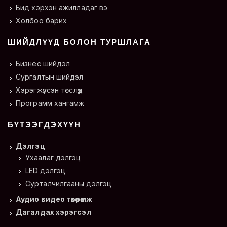
Бид хэрхэн ажилладаг вэ
Холбоо барих
ШИЙДЛҮҮД БОЛОН ТУРШЛАГА
Бизнес шийдэл
Сургалтын шийдэл
Хэрэгжүүлсэн төслүүд
Программ хангамж
БҮТЭЭГДЭХҮҮН
Дэлгэц
Ухаалаг дэлгэц
LED дэлгэц
Сурталчилгааны дэлгэц
Аудио видео төхөөрөмж
Дагалдах хэрэгсэл