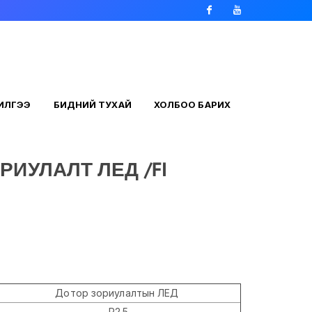
Facebook
Youtube
ЧИЛГЭЭ
БИДНИЙ ТУХАЙ
ХОЛБОО БАРИХ
РИУЛАЛТ ЛЕД /FI
Дотор зориулалтын ЛЕД
P2.5