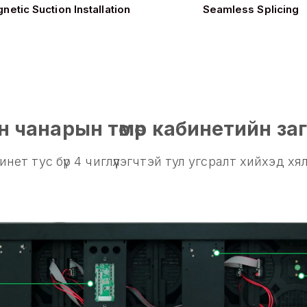
netic Suction Installation
Seamless Splicing
н чанарын төмөр кабинетийн за
инет тус бүр 4 чиглүүлэгчтэй тул угсралт хийхэд хя