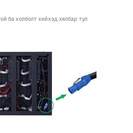
ой ба холболт хийхэд хялбар тул