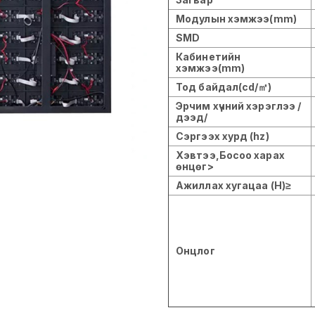
Модулын хэмжээ(mm)
SMD
Кабинетийн
хэмжээ(mm)
Тод байдал(cd/㎡)
Эрчим хүчний хэрэглээ /
дээд/
Сэргээх хурд (hz)
Хэвтээ,Босоо харах
өнцөг>
Ажиллах хугацаа (H)≥
Онцлог