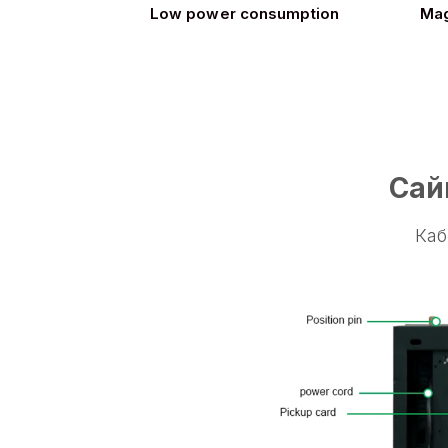
Low power consumption
Mag
Сай
Каб