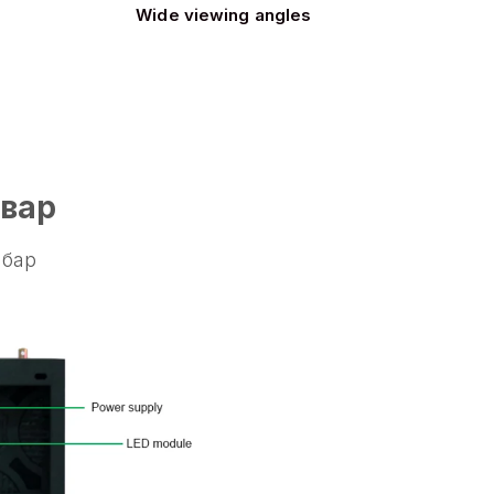
Wide viewing angles
гвар
лбар