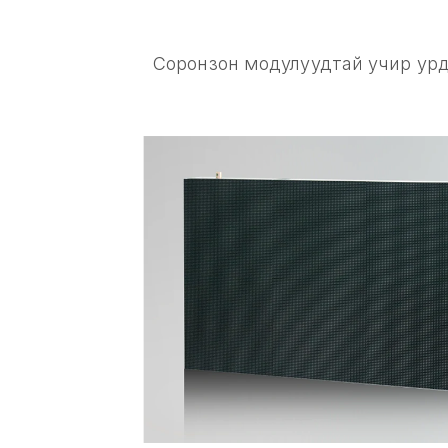
Соронзон модулуудтай учир урд 