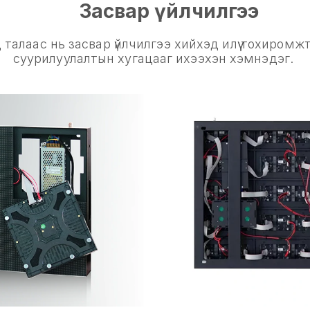
Засвар үйлчилгээ
талаас нь засвар үйлчилгээ хийхэд илүү тохиромжт
суурилуулалтын хугацааг ихээхэн хэмнэдэг.