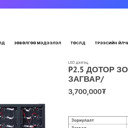
ҮҮД
ЗӨВӨЛГӨӨ МЭДЭЭЛЭЛ
ТӨСЛҮҮД
ТҮРЭЭСИЙН ҮЙЛ
LED дэлгэц
,
P2.5 ДОТОР ЗО
ЗАГВАР/
3,700,000
₮
Зориулалт
Загвар