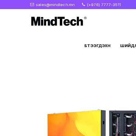
sales@mindtech.mn
(+976) 7777-3511
БҮТЭЭГДЭХҮҮН
ШИЙДЛ