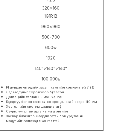
320×160
1G1R1B
960×960
500-700
600w
1920
140°>140°>140°
100,000≥
FI цуврал нь эдийн засагт хамгийн хэмнэлттэй ЛЕД
Лед модулыг соронзоор бүтээсэн
Дэлгэцийн хавтан нь маш хөнгөн
Гадаргуу болон хананы хоорондын зай ердөө 110 мм
Хөргөлтийн систем шаардлагагүй
Суурилуулалтын арга нь маш энгийн
Засвар үйлчилгээ шаардлагатай бол урд талын
модулийг салгахад л хангалттай.