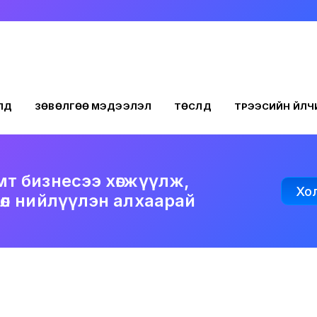
ҮҮД
ЗӨВӨЛГӨӨ МЭДЭЭЛЭЛ
ТӨСЛҮҮД
ТҮРЭЭСИЙН ҮЙЛ
т бизнесээ хөгжүүлж,
Хо
хөл нийлүүлэн алхаарай