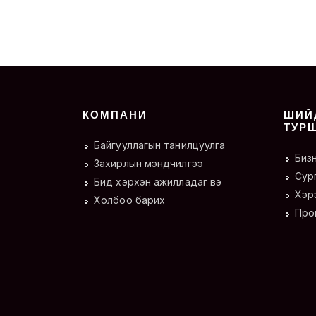
КОМПАНИ
ШИЙ
ТУР
Байгууллагын танилцуулга
Биз
Захирлын мэндчилгээ
Сур
Бид хэрхэн ажилладаг вэ
Хэрэ
Холбоо барих
Про