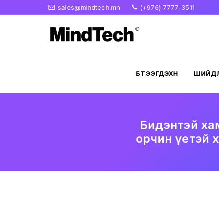
sales@mindtech.mn
(+976) 7777-3511
БҮТЭЭГДЭХҮҮН
ШИЙДЛ
Бидэнтэй хам
орчин үетэй 