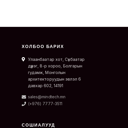
ХОЛБОО БАРИХ
Улаанбаатар хот, Сүхбаатар
дүүрэг, 8-р хороо, Болгарын
гудамж, Монголын
архитекторуудын эвлэл 6
давхар 602, 14191
sales@mindtech.mn
(+976) 7777-3511
СОШИАЛУУД