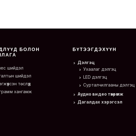
ДЛҮҮД БОЛОН
БҮТЭЭГДЭХҮҮН
ШЛАГА
Дэлгэц
нес шийдэл
Ухаалаг дэлгэц
галтын шийдэл
LED дэлгэц
гжүүлсэн төслүүд
Сурталчилгааны дэлгэц
грамм хангамж
Аудио видео төхөөрөмж
Дагалдах хэрэгсэл