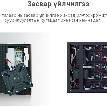
Засвар үйлчилгээ
талаас нь засвар үйлчилгээ хийхэд илүү тохиромжт
суурилуулалтын хугацааг ихээхэн хэмнэдэг.