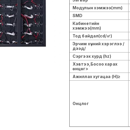
Модулын хэмжээ(mm)
SMD
Кабинетийн
хэмжээ(mm)
Тод байдал(cd/㎡)
Эрчим хүчний хэрэглээ /
дээд/
Сэргээх хурд (hz)
Хэвтээ,Босоо харах
өнцөг>
Ажиллах хугацаа (H)≥
Онцлог