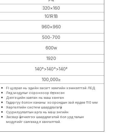
320×160
1G1R1B
960×960
500-700
600w
1920
140°>140°>140°
100,000≥
FI цуврал нь эдийн засагт хамгийн хэмнэлттэй ЛЕД
Лед модулыг соронзоор бүтээсэн
Дэлгэцийн хавтан нь маш хөнгөн
Гадаргуу болон хананы хоорондын зай ердөө 110 мм
Хөргөлтийн систем шаардлагагүй
Суурилуулалтын арга нь маш энгийн
Засвар үйлчилгээ шаардлагатай бол урд талын
модулийг салгахад л хангалттай.