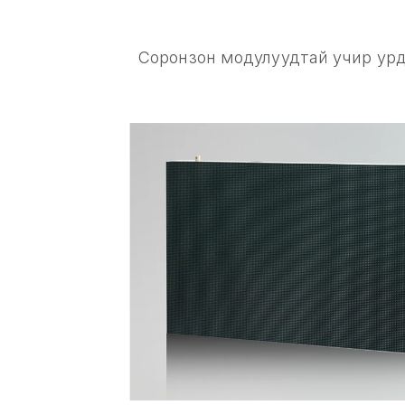
Соронзон модулуудтай учир урд 