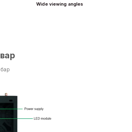
Wide viewing angles
гвар
лбар