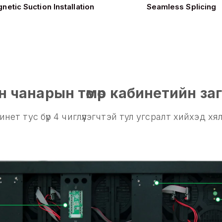
netic Suction Installation
Seamless Splicing
н чанарын төмөр кабинетийн за
инет тус бүр 4 чиглүүлэгчтэй тул угсралт хийхэд хя