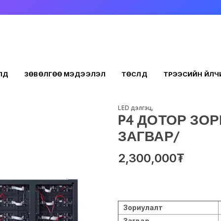
ҮҮД
ЗӨВӨЛГӨӨ МЭДЭЭЛЭЛ
ТӨСЛҮҮД
ТҮРЭЭСИЙН ҮЙЛ
LED дэлгэц
,
P4 ДОТОР ЗОР
ЗАГВАР/
2,300,000
₮
Зориулалт
Загвар