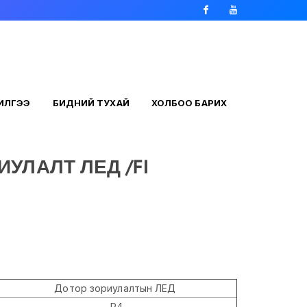
Facebook
Youtube
ЧИЛГЭЭ
БИДНИЙ ТУХАЙ
ХОЛБОО БАРИХ
ИУЛАЛТ ЛЕД /FI
Дотор зориулалтын ЛЕД
P4