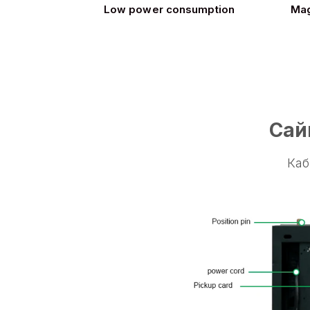
Low power consumption
Mag
Сай
Каб