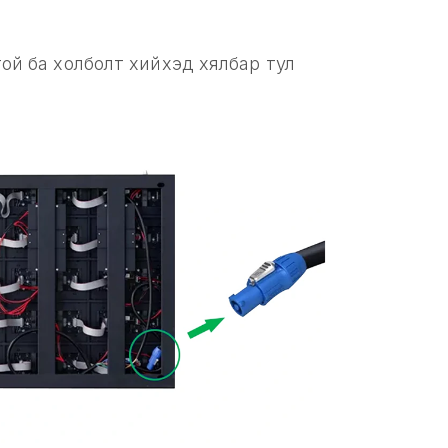
ой ба холболт хийхэд хялбар тул