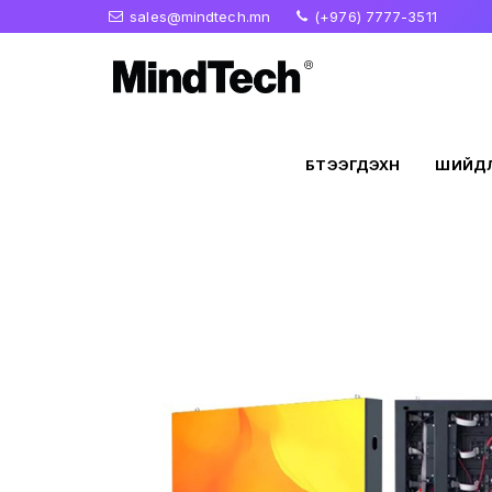
sales@mindtech.mn
(+976) 7777-3511
БҮТЭЭГДЭХҮҮН
ШИЙДЛ