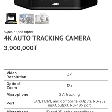
Аудио видео төхөөрөмж
,
4K AUTO TRACKING CAMERA
3,900,000
₮
Video
4K
Resolution
Optical
12x
Zoom
Microphone
2 AI tracking
LAN, HDMI, and composite outputs, RS-232
Port
input/output, RS-485 port
Microphone
2D and 3D noise cancellation