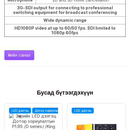
3G-SDI output for connecting to professional
switching equipment for broadcast conferencing
Wide dynamic range
HD1080P video at up to 60/50 fps. SDI limited to
1080p 60fps
Үнийн санал
Бусад бүтээгдэхүүн
LED дэлгэц
Дотор зориулалтын LED дэлгэц
LED дэлгэц
DDW
Зөөврийн LED дэлгэ