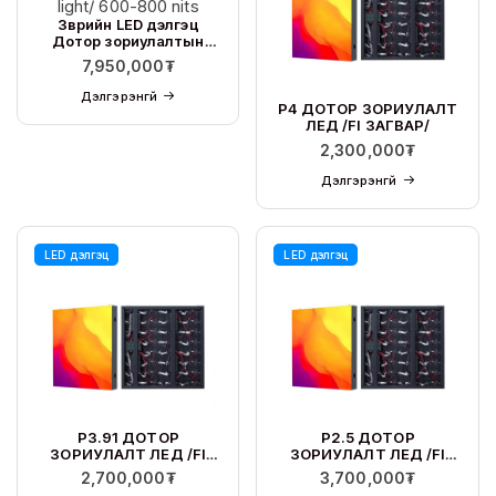
Зөөврийн LED дэлгэц
Дотор зориулалтын
P1.95 /D series/ /King
7,950,000
₮
light/ 600-800 nits
Дэлгэрэнгүй
P4 ДОТОР ЗОРИУЛАЛТ
ЛЕД /FI ЗАГВАР/
2,300,000
₮
Дэлгэрэнгүй
LED дэлгэц
LED дэлгэц
P3.91 ДОТОР
P2.5 ДОТОР
ЗОРИУЛАЛТ ЛЕД /FI
ЗОРИУЛАЛТ ЛЕД /FI
ЗАГВАР/
ЗАГВАР/
2,700,000
₮
3,700,000
₮