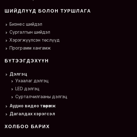
ШИЙДЛҮҮД БОЛОН ТУРШЛАГА
Бизнес шийдэл
Сургалтын шийдэл
Хэрэгжүүлсэн төслүүд
Программ хангамж
БҮТЭЭГДЭХҮҮН
Дэлгэц
Ухаалаг дэлгэц
LED дэлгэц
Сурталчилгааны дэлгэц
Аудио видео төхөөрөмж
Дагалдах хэрэгсэл
ХОЛБОО БАРИХ