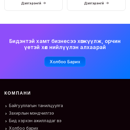
Дэлгэрэнгүй
Дэлгэрэнгүй
Бидэнтэй хамт бизнесээ хөгжүүлж, орчин
үетэй хөл нийлүүлэн алхаарай
Холбоо Барих
КОМПАНИ
Байгууллагын танилцуулга
Захирлын мэндчилгээ
Бид хэрхэн ажилладаг вэ
Холбоо барих