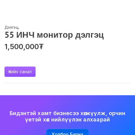
Дэлгэц
,
55 ИНЧ монитор дэлгэц
1,500,000
₮
Үнийн санал
Бидэнтэй хамт бизнесээ хөгжүүлж, орчин
үетэй хөл нийлүүлэн алхаарай
Холбоо Барих