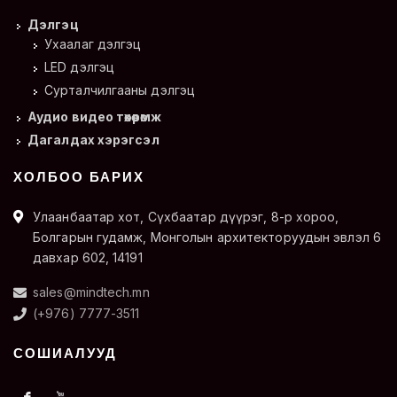
Дэлгэц
Ухаалаг дэлгэц
LED дэлгэц
Сурталчилгааны дэлгэц
Аудио видео төхөөрөмж
Дагалдах хэрэгсэл
ХОЛБОО БАРИХ
Улаанбаатар хот, Сүхбаатар дүүрэг, 8-р хороо,
Болгарын гудамж, Монголын архитекторуудын эвлэл 6
давхар 602, 14191
sales@mindtech.mn
(+976) 7777-3511
СОШИАЛУУД