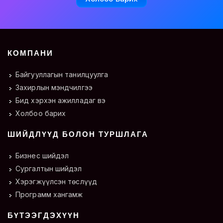
КОМПАНИ
Байгууллагын танилцуулга
Захирлын мэндчилгээ
Бид хэрхэн ажилладаг вэ
Холбоо барих
ШИЙДЛҮҮД БОЛОН ТУРШЛАГА
Бизнес шийдэл
Сургалтын шийдэл
Хэрэгжүүлсэн төслүүд
Программ хангамж
БҮТЭЭГДЭХҮҮН