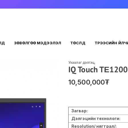
ҮҮД
ЗӨВӨЛГӨӨ МЭДЭЭЛЭЛ
ТӨСЛҮҮД
ТҮРЭЭСИЙН ҮЙЛ
Ухаалаг дэлгэц
,
IQ Touch TЕ1200
10,500,000
₮
Загвар:
Дэлгэцийн технологи:
Resolution/ нягтрал/: