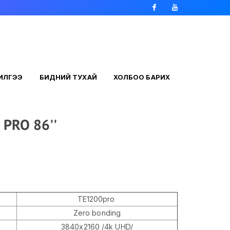
Facebook
Youtube
ЧИЛГЭЭ
БИДНИЙ ТУХАЙ
ХОЛБОО БАРИХ
 PRO 86''
TЕ1200pro
Zero bonding
3840х2160 /4k UHD/