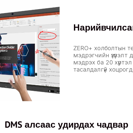
Нарийвчилса
ZERO+ холболтын те
мэдрэгчийн үзүүлэлт 
мэдрэх ба 20 хүртэл
тасалдалгүй хоцрогдол
DMS алсаас удирдах чадвар