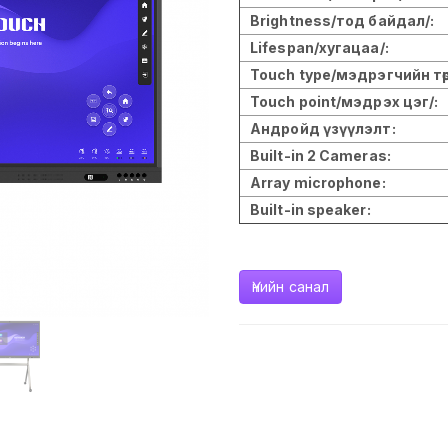
Brightness/тод байдал/:
Lifespan/хугацаа/:
Touch type/мэдрэгчийн төрө
Touch point/мэдрэх цэг/:
Андройд үзүүлэлт:
Built-in 2 Cameras:
Array microphone:
Built-in speaker:
Үнийн санал