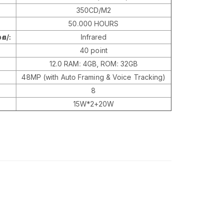
350CD/M2
50.000 HOURS
л/:
Infrared
40 point
12.0 RAM: 4GB, ROM: 32GB
48MP (with Auto Framing & Voice Tracking)
8
15W*2+20W