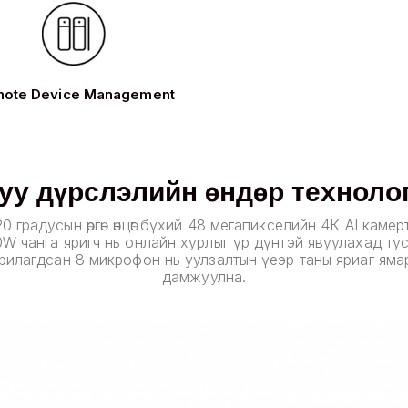
ote Device Management
уу дүрслэлийн өндөр техноло
0 градусын өргөн өнцөг бүхий 48 мегапикселийн 4К AI каме
W чанга яригч нь онлайн хурлыг үр дүнтэй явуулахад ту
илагдсан 8 микрофон нь уулзалтын үеэр таны яриаг яма
дамжуулна.