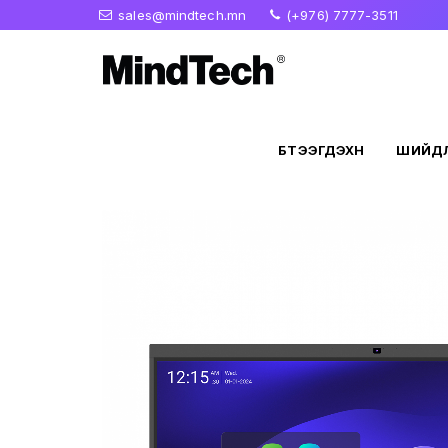
sales@mindtech.mn
(+976) 7777-3511
БҮТЭЭГДЭХҮҮН
ШИЙДЛ