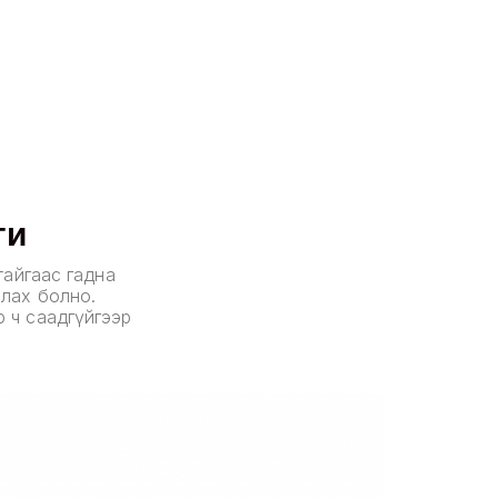
ги
ртайгаас гадна
слах болно.
р ч саадгүйгээр