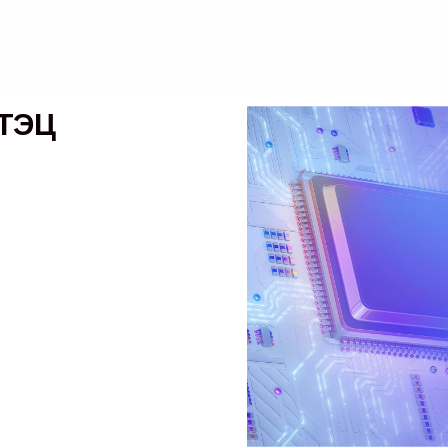
ТЭЦ
М