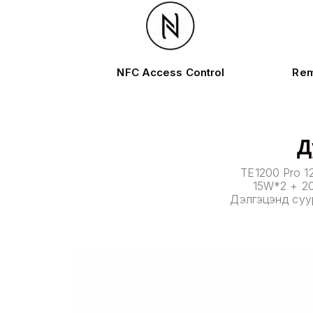
NFC Access Control
Rem
Д
TE1200 Pro 12
15W*2 + 20
Дэлгэцэнд суур