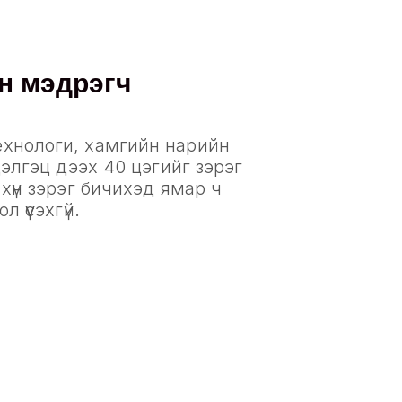
н мэдрэгч
хнологи, хамгийн нарийн
дэлгэц дээх 40 цэгийг зэрэг
 хүн зэрэг бичихэд ямар ч
 үүсэхгүй.