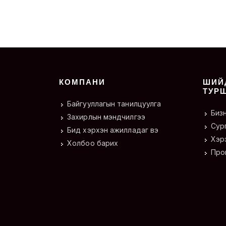
КОМПАНИ
ШИЙ
ТУР
Байгууллагын танилцуулга
Биз
Захирлын мэндчилгээ
Сур
Бид хэрхэн ажилладаг вэ
Хэрэ
Холбоо барих
Про