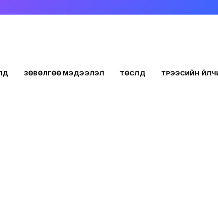
ҮҮД
ЗӨВӨЛГӨӨ МЭДЭЭЛЭЛ
ТӨСЛҮҮД
ТҮРЭЭСИЙН ҮЙЛ