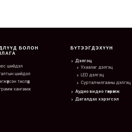
ДЛҮҮД БОЛОН
БҮТЭЭГДЭХҮҮН
ШЛАГА
Дэлгэц
нес шийдэл
Ухаалаг дэлгэц
галтын шийдэл
LED дэлгэц
гжүүлсэн төслүүд
Сурталчилгааны дэлгэц
грамм хангамж
Аудио видео төхөөрөмж
Дагалдах хэрэгсэл