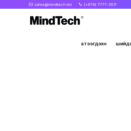
sales@mindtech.mn
(+976) 7777-3511
БҮТЭЭГДЭХҮҮН
ШИЙДЛ