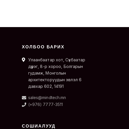
ХОЛБОО БАРИХ
Улаанбаатар хот, Сүхбаатар
дүүрэг, 8-р хороо, Болгарын
гудамж, Монголын
архитекторуудын эвлэл 6
давхар 602, 14191
sales@mindtech.mn
(+976) 7777-3511
СОШИАЛУУД